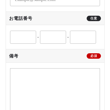
お電話番号
任意
-
-
備考
必須