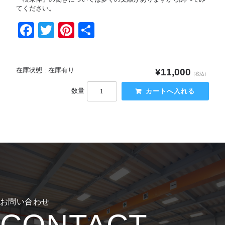
てください。
F
T
Pi
共
a
wi
nt
有
c
tt
er
在庫状態 : 在庫有り
¥11,000
e
er
e
（税込）
b
st
数量
o
o
k
お問い合わせ