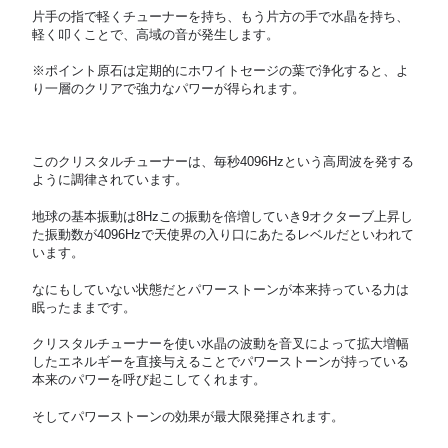
片手の指で軽くチューナーを持ち、もう片方の手で水晶を持ち、
軽く叩くことで、高域の音が発生します。
※ポイント原石は定期的にホワイトセージの葉で浄化すると、よ
り一層のクリアで強力なパワーが得られます。
このクリスタルチューナーは、毎秒4096Hzという高周波を発する
ように調律されています。
地球の基本振動は8Hzこの振動を倍増していき9オクターブ上昇し
た振動数が4096Hzで天使界の入り口にあたるレベルだといわれて
います。
なにもしていない状態だとパワーストーンが本来持っている力は
眠ったままです。
クリスタルチューナーを使い水晶の波動を音叉によって拡大増幅
したエネルギーを直接与えることでパワーストーンが持っている
本来のパワーを呼び起こしてくれます。
そしてパワーストーンの効果が最大限発揮されます。