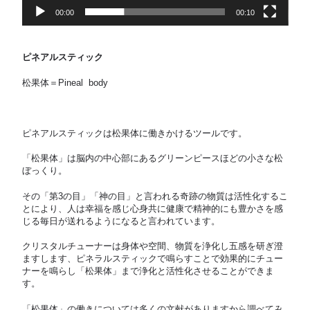
00:00
00:10
ピネアルスティック
松果体＝
Pineal body
ピネアルスティックは松果体に働きかけるツールです。
「松果体」は脳内の中心部にあるグリーンピースほどの小さな松
ぼっくり。
その「第
3
の目」「神の目」と言われる奇跡の物質は活性化するこ
とにより、人は幸福を感じ心身共に健康で精神的にも豊かさを感
じる毎日が送れるようになると言われています。
クリスタルチューナーは身体や空間、物質を浄化し五感を研ぎ澄
ますします、ピネラルスティックで鳴らすことで効果的にチュー
ナーを鳴らし「松果体」まで浄化と活性化させることができま
す。
「松果体」の働きについては多くの文献がありますから調べてみ